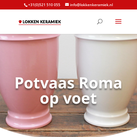
+31(0)521 510 055
info@lokkenkeramiek.nl
Potvaas Roma
op voet