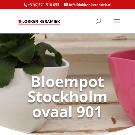
+31(0)521 510 055
info@lokkenkeramiek.nl
Bloempot
Stockholm
ovaal 901