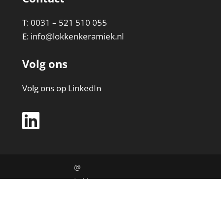
T: 0031 – 521 510 055
E:
info@lokkenkeramiek.nl
Volg ons
Volg ons op LinkedIn
@
Lokken
Keramie
k |