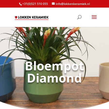
+31(0)521 510 055
info@lokkenkeramiek.nl
Bloempot
Diamond