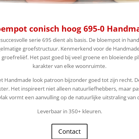
oempot conisch hoog 695-0 Handm
uccesvolle serie 695 dient als basis. De bloempot in han
gelmatige groefstructuur. Kenmerkend voor de Handmade l
roefreliëf. Het past goed bij veel groene en bloeiende pl
karakter van elke woonruimte.
 Handmade look patroon bijzonder goed tot zijn recht. D
ter. Het inspireert niet alleen natuurliefhebbers, maar pa
lak vormt een aanvulling op de natuurlijke uitstraling va
Leverbaar in 350+ kleuren.
Contact