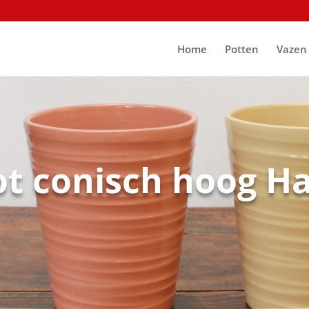
Home
Potten
Vazen
t conisch hoog 